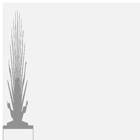
Ir
al
contenido