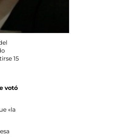
del
do
irse 15
e votó
ue «la
resa