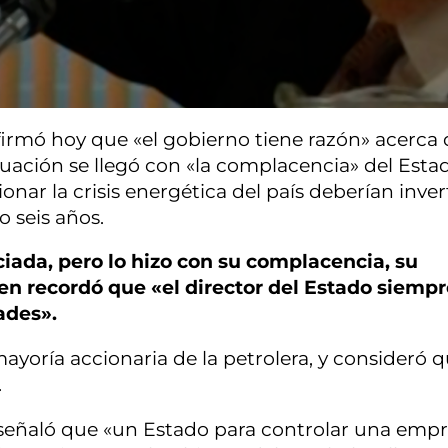
afirmó hoy que «el gobierno tiene razón» acerca 
uación se llegó con «la complacencia» del Esta
nar la crisis energética del país deberían invert
o seis años.
ciada, pero lo hizo con su complacencia, su
n recordó que «el director del Estado siempr
ades».
mayoría accionaria de la petrolera, y consideró q
.
señaló que «un Estado para controlar una emp