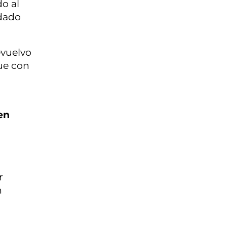
do al
edado
evuelvo
que con
en
r
n