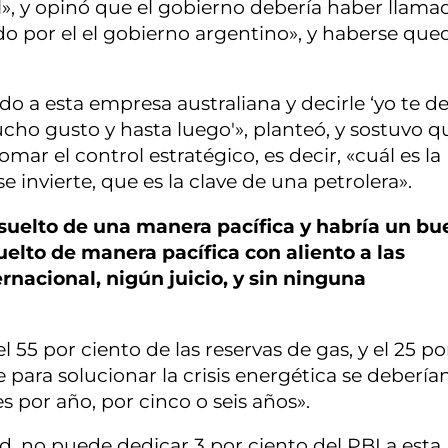
l», y opinó que el gobierno debería haber llama
do por el el gobierno argentino», y haberse qu
o a esta empresa australiana y decirle ‘yo te d
cho gusto y hasta luego'», planteó, y sostuvo 
mar el control estratégico, es decir, «cuál es la
 invierte, que es la clave de una petrolera».
esuelto de una manera pacífica y habría un bu
elto de manera pacífica con aliento a las
rnacional, nigún juicio, y sin ninguna
 55 por ciento de las reservas de gas, y el 25 po
e para solucionar la crisis energética se debería
s por año, por cinco o seis años».
d, no puede dedicar 3 por ciento del PBI a esta