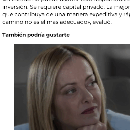
inversión. Se requiere capital privado. La mejo
que contribuya de una manera expeditiva y rápi
camino no es el más adecuado», evaluó.
También podría gustarte