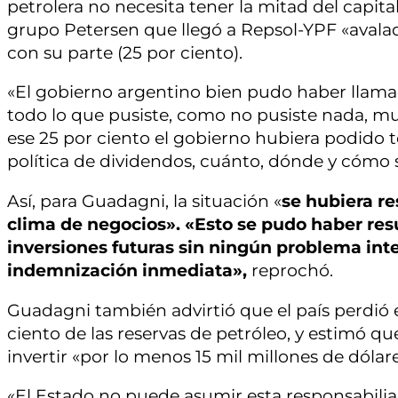
petrolera no necesita tener la mitad del capita
grupo Petersen que llegó a Repsol-YPF «avala
con su parte (25 por ciento).
«El gobierno argentino bien pudo haber llamad
todo lo que pusiste, como no pusiste nada, mu
ese 25 por ciento el gobierno hubiera podido to
política de dividendos, cuánto, dónde y cómo se
Así, para Guadagni, la situación «
se hubiera r
clima de negocios». «Esto se pudo haber resu
inversiones futuras sin ningún problema inte
indemnización inmediata»,
reprochó.
Guadagni también advirtió que el país perdió el
ciento de las reservas de petróleo, y estimó qu
invertir «por lo menos 15 mil millones de dólare
«El Estado no puede asumir esta responsabilia