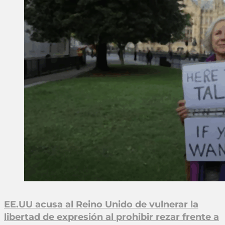
EE.UU acusa al Reino Unido de vulnerar la
libertad de expresión al prohibir rezar frente a