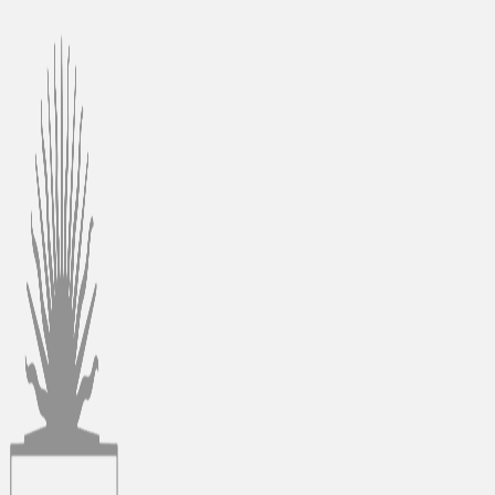
Ir
al
contenido