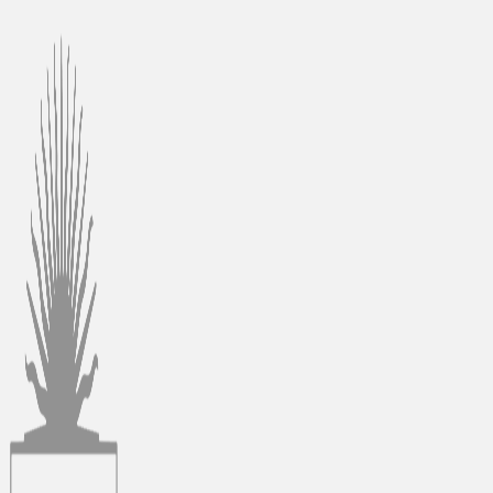
Ir
al
contenido