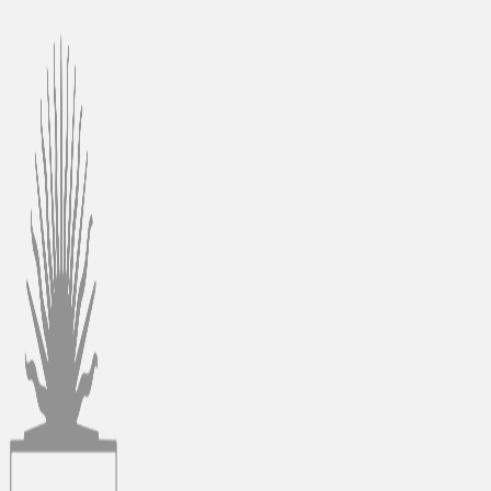
Ir
al
contenido