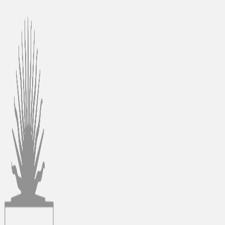
Ir
al
contenido