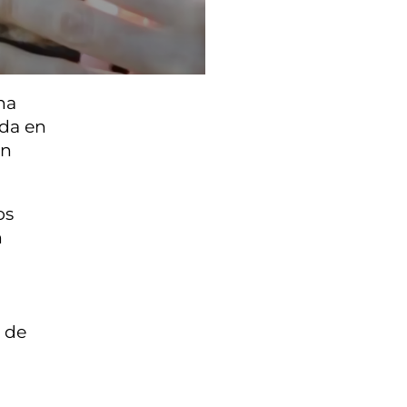
na
ada en
on
os
n
e de