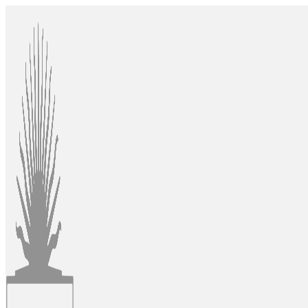
Ir
al
contenido