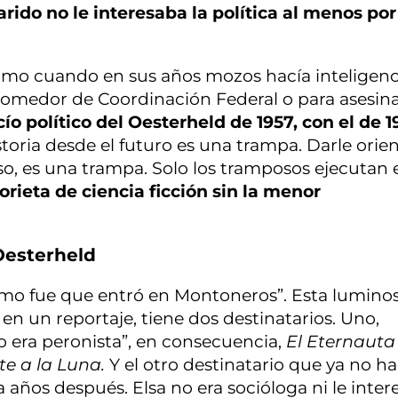
rido no le interesaba la política al menos por
como cuando en sus años mozos hacía inteligenc
omedor de Coordinación Federal o para asesin
cío político del Oesterheld de 1957, con el de 1
istoria desde el futuro es una trampa. Darle orie
uso, es una trampa. Solo los tramposos ejecutan e
orieta de ciencia ficción sin la menor
Oesterheld
ómo fue que entró en Montoneros”. Esta lumino
 en un reportaje, tiene dos destinatarios. Uno,
 era peronista”, en consecuencia,
El Eternauta
e a la Luna.
Y el otro destinatario que ya no ha
ida años después. Elsa no era socióloga ni le inte