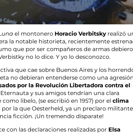
 Luna
el montonero
Horacio Verbitsky
realizó u
o era la notable historieta, recientemente estren
sumo que por ser compañeros de armas debier
 Verbistky no lo dice. Y yo lo desconozco.
iactiva que cae sobre Buenos Aires y los horrend
rieta no debieran entenderse como una agresió
sados por la Revolución Libertadora contra el
el Eternauta y sus amigos tendrían una clara
e como libelo, (se escribió en 1957) por el
clima
n por la que Oesterheld, ya un preclaro militant
encia ficción. ¡Un tremendo disparate!
ce con las declaraciones realizadas por
Elsa