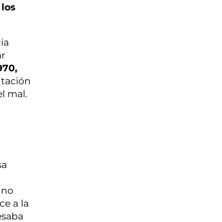
 los
ia
ar
970,
ntación
l mal.
sa
no
ce a la
resaba