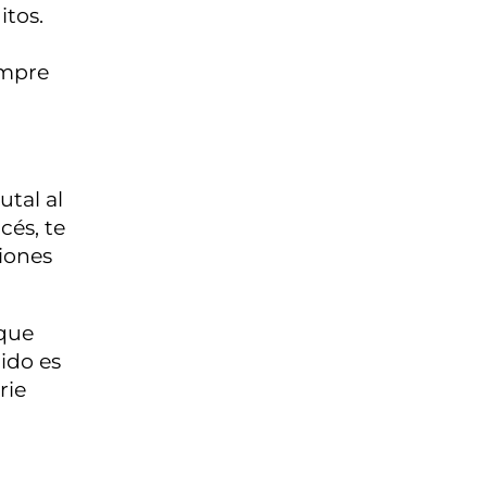
itos.
empre
utal al
cés, te
siones
 que
ido es
rie