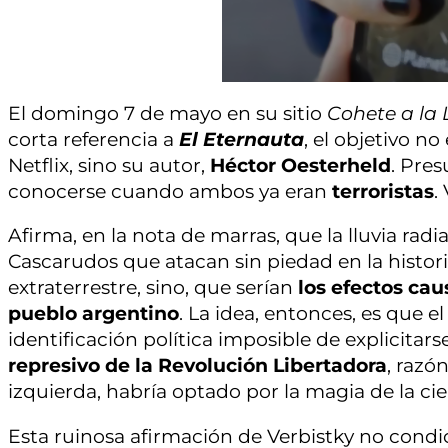
El domingo 7 de mayo en su sitio
Cohete a la
corta referencia a
El Eternauta
, el objetivo n
Netflix, sino su autor,
Héctor Oesterheld
. Pre
conocerse cuando ambos ya eran
terroristas
.
Afirma, en la nota de marras, que la lluvia rad
Cascarudos que atacan sin piedad en la histo
extraterrestre, sino, que serían
los efectos cau
pueblo argentino
. La idea, entonces, es que 
identificación política imposible de explicitars
represivo de la Revolución Libertadora
, razó
izquierda, habría optado por la magia de la ci
Esta ruinosa afirmación de Verbistky no condi