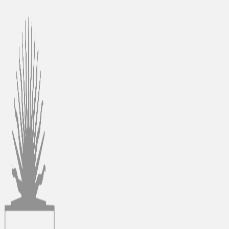
Ir
al
contenido