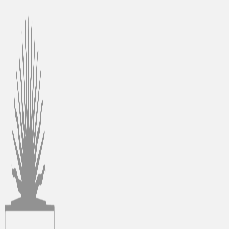
Ir
al
contenido