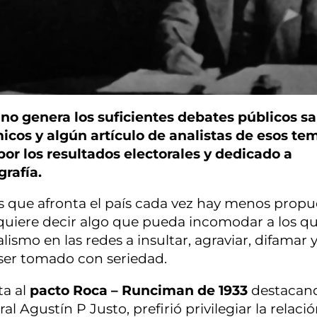
 no genera los suficientes debates públicos sa
cos y algún artículo de analistas de esos te
por los resultados electorales y dedicado a
rafía.
que afronta el país cada vez hay menos propu
 quiere decir algo que pueda incomodar a los q
lismo en las redes a insultar, agraviar, difamar 
ser tomado con seriedad.
ta al
pacto Roca – Runciman de 1933
destacan
l Agustín P Justo, prefirió privilegiar la relaci