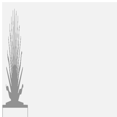
Ir
al
contenido