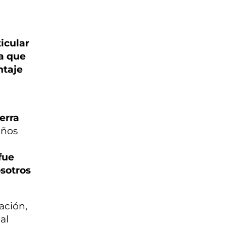
icular
da que
ntaje
erra
años
fue
sotros
ación,
al