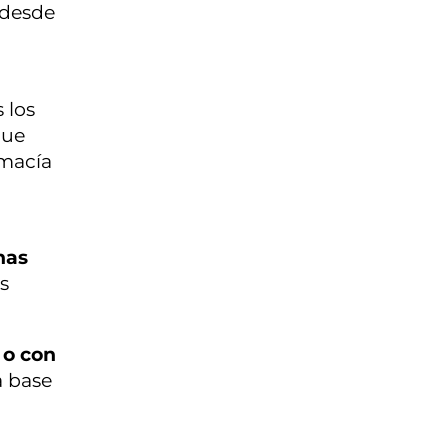
 desde
 los
que
imacía
nas
s
 o con
a base