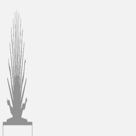
Ir
al
contenido