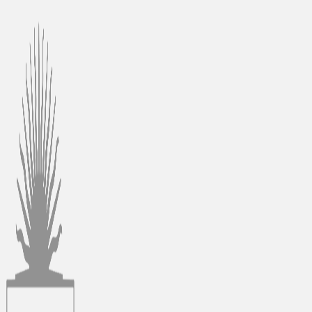
Ir
al
contenido